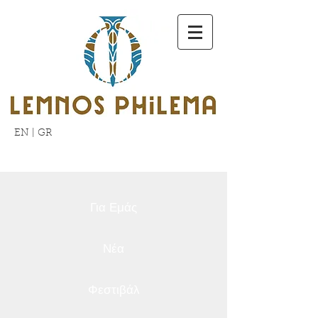
EN
|
GR
Για Εμάς
Νέα
Φεστιβάλ